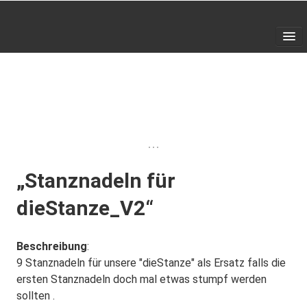
Home
SHOP
▼
Galerie
Kontakt
„Stanznadeln für
dieStanze_V2“
Beschreibung
:
9 Stanznadeln für unsere "dieStanze" als Ersatz falls die
ersten Stanznadeln doch mal etwas stumpf werden
sollten .