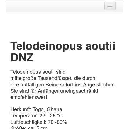
Home
SHOP
▼
Telodeinopus aoutii
Galerie
DNZ
Kontakt
Telodeinopus aoutii sind
mittelgroße Tausendfüsser, die durch
ihre auffälligen Beine sofort ins Auge stechen
.
Sie sind für Anfänger uneingeschränkt
empfehlenswert.
Herkunft: Togo, Ghana
Temperatur: 22 - 26 °C
Luftfeuchtigkeit: 70 -80%
Größe: ca. 5 cm