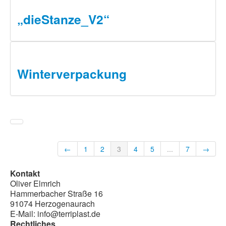
„dieStanze_V2“​
Winterverpackung
←
1
2
3
4
5
...
7
→
Kontakt
Oliver Elmrich
Hammerbacher Straße 16
91074 Herzogenaurach
E-Mail: info@terriplast.de
Rechtliches