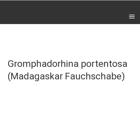
Home
SHOP
▼
Galerie
Gromphadorhina portentosa
Kontakt
(Madagaskar Fauchschabe)