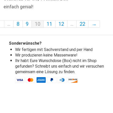
einfach genial!
1
...
8
9
10
11
12
...
22
→
Sonderwünsche?
Wir fertigen mit Sachverstand und per Hand
Wir produzieren keine Massenware!
Ihr habt Eure Wunschdose (Box) nicht im Shop
gefunden? Schreibt uns einfach und wir versuchen
gemeinsam eine Lösung zu finden.