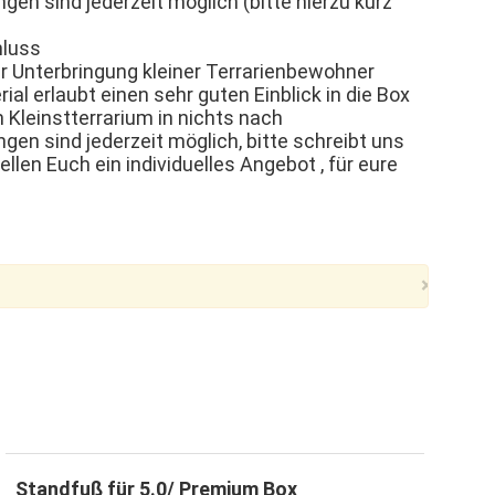
en sind jederzeit möglich (bitte hierzu kurz
hluss
er Unterbringung kleiner Terrarienbewohner
al erlaubt einen sehr guten Einblick in die Box
 Kleinstterrarium in nichts nach
en sind jederzeit möglich, bitte schreibt uns
tellen Euch ein individuelles Angebot , für eure
×
Standfuß für 5.0/ Premium Box