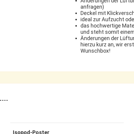
Änderungen der Lüftung
anfragen)
Deckel mit Klickversc
ideal zur Aufzucht od
das hochwertige Materi
und steht somit einem
Änderungen der Lüftung
hierzu kurz an, wir ers
Wunschbox!
..
Isopod-Poster