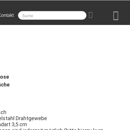
Kontakt
Dose
äche
sch
delstahl Drahtgewebe
dart 3,5 cm